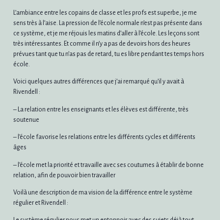
L’ambiance entre les copains de classe et les profs est superbe, je me
sens très à l’aise. La pression de l’école normale n’est pas présente dans
ce système, et je me réjouis les matins d’aller à l’école. Les leçons sont
très intéressantes. Et comme il n’y a pas de devoirs hors des heures
prévues tant que tu n’as pas de retard, tu es libre pendant tes temps hors
école.
Voici quelques autres différences que j’ai remarqué qu’il y avait à
Rivendell :
– La relation entre les enseignants et les élèves est différente, très
soutenue
– l’école favorise les relations entre les différents cycles et différents
âges
– l’école met la priorité et travaille avec ses coutumes à établir de bonne
relation, afin de pouvoir bien travailler
Voilà une description de ma vision de la différence entre le système
régulier et Rivendell :