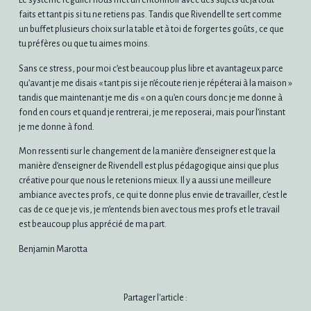
Le système régulier nous met un entonnoir avec des sujets déjà tout
faits et tant pis si tu ne retiens pas. Tandis que Rivendell te sert comme
un buffet plusieurs choix sur la table et à toi de forger tes goûts, ce que
tu préfères ou que tu aimes moins.
Sans ce stress, pour moi c’est beaucoup plus libre et avantageux parce
qu’avant je me disais « tant pis si je n’écoute rien je répéterai à la maison »
tandis que maintenant je me dis « on a qu’en cours donc je me donne à
fond en cours et quand je rentrerai, je me reposerai, mais pour l’instant
je me donne à fond.
Mon ressenti sur le changement de la manière d’enseigner est que la
manière d’enseigner de Rivendell est plus pédagogique ainsi que plus
créative pour que nous le retenions mieux. Il y a aussi une meilleure
ambiance avec tes profs, ce qui te donne plus envie de travailler, c’est le
cas de ce que je vis, je m’entends bien avec tous mes profs et le travail
est beaucoup plus apprécié de ma part.
Benjamin Marotta
Partager l'article :