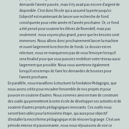
demande l’année passée, mais il n’y avait pas encore d’argent de
disponible. C’est donc l’école qui a assumé la perte jusqu’ici.
L’objectif est maintenant de lancer une recherche de fond
conséquente pour cette année et l’année prochaine. Or, ce fond
a été pensé pour soutenir les élèves de Rivendell, mais pas
seulement : nous voyons plus grand, parce que les besoins sont
immenses. Nous allons donc prochainement lancer la machine
et ouvrir largement la recherche de fonds. Le dossier est en
relecture, nous ne manquerons pas de vous l’envoyer lorsqu’il
sera finalisé pour que vous puissiez mobiliser votre réseau aussi
largement que possible. Nous vous avertirons également
lorsqu’il sera temps de faire les demandes de bourses pour
l’année prochaine.
En parallèle, nous travaillons à structurer la fondation Pedagogia, que
nous avons créée pour encadrer l’ensemble de nos projets et pour
pouvoir en soutenir d’autres. Nous sommes ainsi en train de construire
des outils qui permettront à notre école de développer ses activités et de
soutenir d’autres projets pédagogiques innovants. Ces outils nous
seront bien utiles pour la troisième étape, qui aura pour objectif
d’installer la microferme pédagogique et de rénover la grange. C’est une
période intense et passionnante, nous nous réjouissons de voir ce