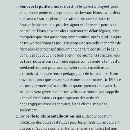
Rénover la petite annexe nord
(celle qui est allongée), pour
en faire une petite écurie pour quatre chevaux. Nous avons déjà
bien avancé sur les plans, nous attendons que l’architecte
finalise les documents pour les signer et déposer le permis de
construire. Nous devrons alors patienter les délais légaux, prier
et espérer que tout passe sans complication. Après quoi il s’agira
de trouver les finances (nous lançons une nouvelle recherche de
fond pour ce projet spécifiquement, de faire construire la dalle,
de faire prédécouper le bois et enfin de monter la structure. Pour
ce faire, nous allons réunir une équipe compétente le temps d’un
weekend, et nous pourrons compter sur une machine qui
permettra à la future ferme pédagogique de fonctionner. Nous
travaillons pour que cette petite écurie soit terminée d’ici l’été, ce
qui nous permettra d’accueillir les quatre premiers chevaux ! La
structure sera gérée par une nouvelle association, qui s’appelle
« cheval en mission » et qui proposera des activités
pédagogiques avec les chevaux, à nos élèves, mais pas
seulement.
Lancer le fonds GrantEducation
, qui aura pour vocation
d’octroyer des bourses d’études pour les enfants qui ne peuvent
pas payer l’écolage complet. Certaine famille ont déjà fait une